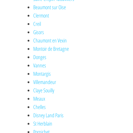
Beaumont sur Oise
Clermont
Creil
Gisors
Chaumont en Vexin
Montoir de Bretagne
Donges
Vannes
Montargis
Villemandeur
Claye Souilly
Meaux
Chelles
Disney Land Paris
St Herblain
Pornichet