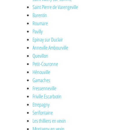
Saint Pierre de Varengeville
Barentin
Roumare
Pavilly
Epinay sur Duclair
Anneville Ambourville
Quevillon
Petit-Couronne
Hénouville
Gamaches
Fressenneville
Friville Escarbotin
Etrepagny
Serifontaine
Les thilliers en vexin
Montagny en vexin