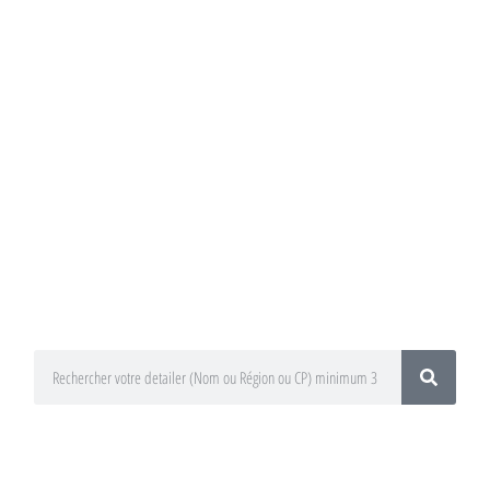
Annuaire du
Detailing
Trouvez un préparateur esthétique
auto / Detailer près de chez vous !
En utilisant le moteur de recherche
ci-dessous
En sélectionnant votre département
ou votre région