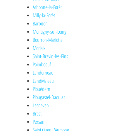
Arbonne-la-Forêt
Milly-la-Forêt
Barbizon
Montigny-sur-Loing
Bourron-Marlotte
Morlaix
Saint-Brevin-les-Pins
Paimboeuf
Landerneau
Landivisieau
Plouédern
Plougastel-Daoulas
Lesneven
Brest
Persan
Saint Ouen L'Aumone