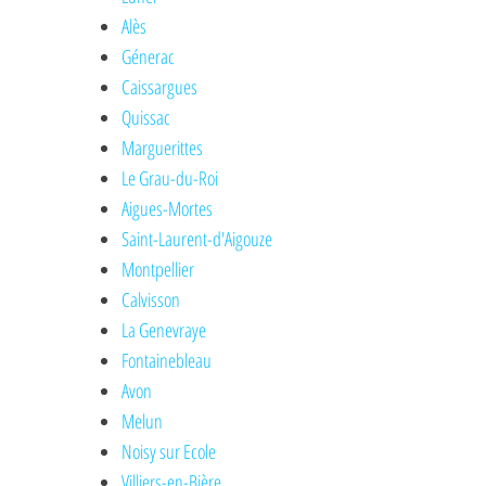
Alès
Génerac
Caissargues
Quissac
Marguerittes
Le Grau-du-Roi
Aigues-Mortes
Saint-Laurent-d'Aigouze
Montpellier
Calvisson
La Genevraye
Fontainebleau
Avon
Melun
Noisy sur Ecole
Villiers-en-Bière