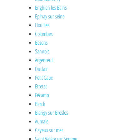
Enghien les Bains
Epinay sur seine
Houilles
Colombes
Bezons
Sannois
Argenteuil
Duclair
Petit Caux
Etretat
Fécamp
Berck
Blangy sur Bresles
Aumale
Cayeux sur mer
Saint Valéry sur Somme