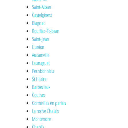
Saint-Alban
Castelginest
Blagnac
Rouffiac-Tolosan
Saint-Jean
L’union
Aucamville
Launaguet
Pechbonnieu
St Hilaire
Barbezieux
Coutras
Cormeilles en parisis
La roche Chalais
Montendre
Chablis