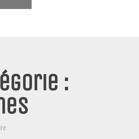
égorie :
mes
ire