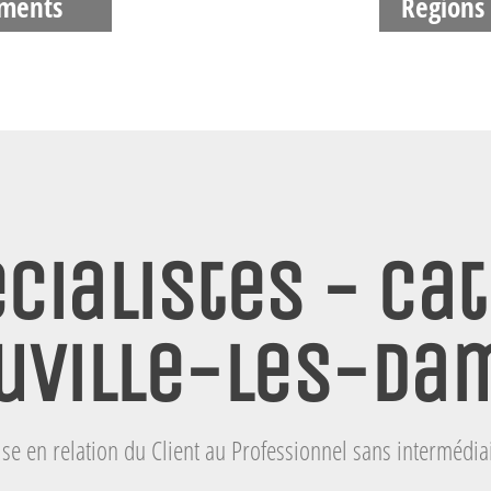
ments
Régions
cialistes - Cat
uville-les-Da
se en relation du Client au Professionnel sans intermédia