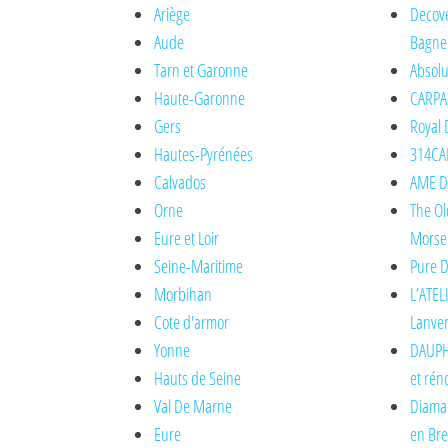
Ariège
Decove
Aude
Bagne
Tarn et Garonne
Absolu
Haute-Garonne
CARPA
Gers
Royal 
Hautes-Pyrénées
314CAR
Calvados
AME DE
Orne
The Ol
Eure et Loir
Morse
Seine-Maritime
Pure D
Morbihan
L’ATEL
Cote d'armor
Lanve
Yonne
DAUPH
Hauts de Seine
et rén
Val De Marne
Diaman
Eure
en Br