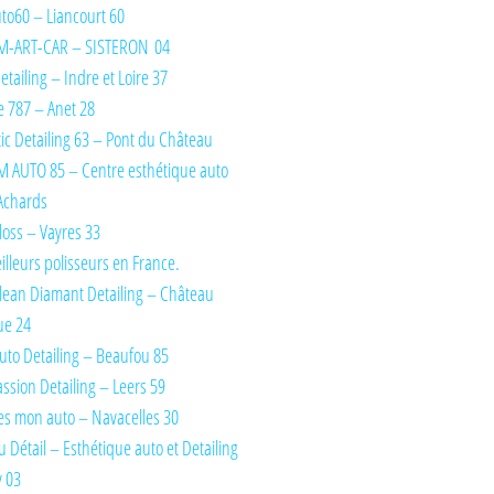
Auto60 – Liancourt 60
M-ART-CAR – SISTERON 04
tailing – Indre et Loire 37
 787 – Anet 28
ic Detailing 63 – Pont du Château
 AUTO 85 – Centre esthétique auto
Achards
oss – Vayres 33
illeurs polisseurs en France.
lean Diamant Detailing – Château
ue 24
uto Detailing – Beaufou 85
ssion Detailing – Leers 59
es mon auto – Navacelles 30
du Détail – Esthétique auto et Detailing
y 03