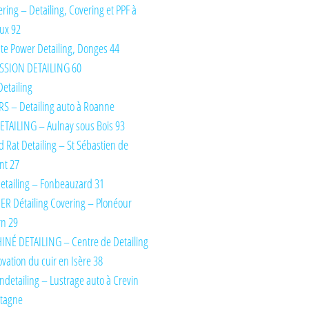
ring – Detailing, Covering et PPF à
ux 92
te Power Detailing, Donges 44
SSION DETAILING 60
Detailing
S – Detailing auto à Roanne
TAILING – Aulnay sous Bois 93
d Rat Detailing – St Sébastien de
nt 27
etailing – Fonbeauzard 31
IER Détailing Covering – Plonéour
rn 29
INÉ DETAILING – Centre de Detailing
ovation du cuir en Isère 38
detailing – Lustrage auto à Crevin
etagne