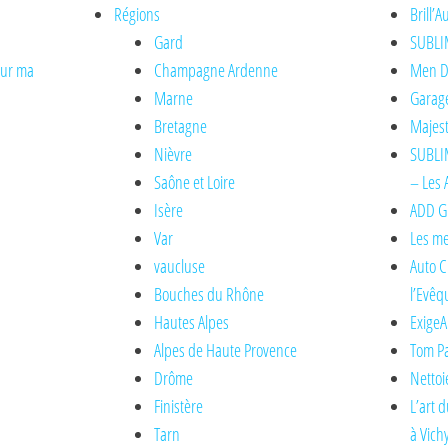
Régions
Brill’
Gard
SUBLI
sur ma
Champagne Ardenne
Men De
Marne
Garage
Bretagne
Majest
Nièvre
SUBLIM
Saône et Loire
– Les 
Isère
ADD Gl
Var
Les me
vaucluse
Auto C
Bouches du Rhône
l’Evêq
Hautes Alpes
ExigeA
Alpes de Haute Provence
Tom Pa
Drôme
Nettoi
Finistère
L’art 
Tarn
à Vich