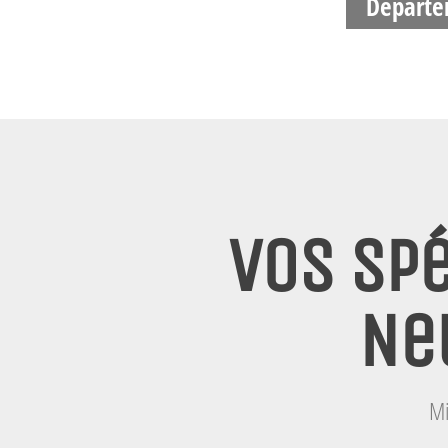
Départe
Vos spé
Ne
Mi