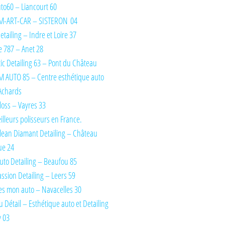
Auto60 – Liancourt 60
M-ART-CAR – SISTERON 04
tailing – Indre et Loire 37
 787 – Anet 28
ic Detailing 63 – Pont du Château
 AUTO 85 – Centre esthétique auto
Achards
oss – Vayres 33
illeurs polisseurs en France.
lean Diamant Detailing – Château
ue 24
uto Detailing – Beaufou 85
ssion Detailing – Leers 59
es mon auto – Navacelles 30
du Détail – Esthétique auto et Detailing
y 03