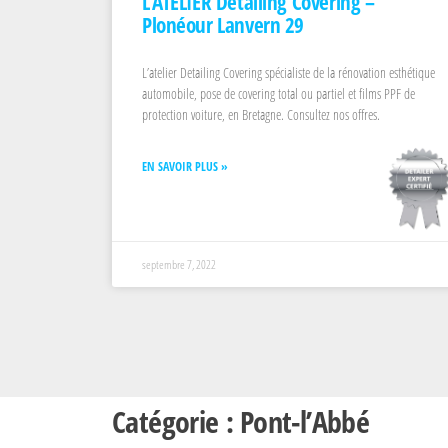
L’ATELIER Détailing Covering –
Plonéour Lanvern 29
L’atelier Detailing Covering spécialiste de la rénovation esthétique
automobile, pose de covering total ou partiel et films PPF de
protection voiture, en Bretagne. Consultez nos offres.
EN SAVOIR PLUS »
septembre 7, 2022
Catégorie : Pont-l’Abbé