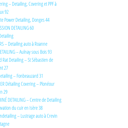
ring – Detailing, Covering et PPF à
ux 92
te Power Detailing, Donges 44
SSION DETAILING 60
Detailing
S – Detailing auto à Roanne
TAILING – Aulnay sous Bois 93
d Rat Detailing – St Sébastien de
nt 27
etailing – Fonbeauzard 31
IER Détailing Covering – Plonéour
rn 29
INÉ DETAILING – Centre de Detailing
ovation du cuir en Isère 38
detailing – Lustrage auto à Crevin
etagne