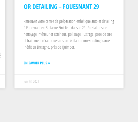
OR DETAILING – FOUESNANT 29
Retrouvez votre centre de préparation esthétique auto et detailing
à Fouesnant en Bretagne Finistère dans le 29. Prestations de
nettoyage intérieur et extérieur, polissage, lustrage, pose de cire
et traitement céramique sous accréditation onxy coating france.
Inédit en Bretagne, près de Quimper.
EN SAVOIR PLUS »
juin 23, 2021