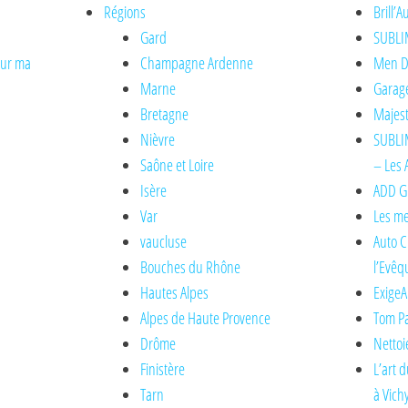
Régions
Brill’
Gard
SUBLI
sur ma
Champagne Ardenne
Men De
Marne
Garage
Bretagne
Majest
Nièvre
SUBLIM
Saône et Loire
– Les 
Isère
ADD Gl
Var
Les me
vaucluse
Auto C
Bouches du Rhône
l’Evêq
Hautes Alpes
ExigeA
Alpes de Haute Provence
Tom Pa
Drôme
Nettoi
Finistère
L’art 
Tarn
à Vich