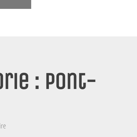
rie : Pont-
ire