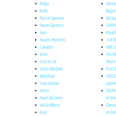
Ariège
Decove
Aude
Bagne
Tarn et Garonne
Absolu
Haute-Garonne
CARPA
Gers
Royal 
Hautes-Pyrénées
314CAR
Calvados
AME DE
Orne
The Ol
Eure et Loir
Morse
Seine-Maritime
Pure D
Morbihan
L’ATEL
Cote d'armor
Lanve
Yonne
DAUPH
Hauts de Seine
et rén
Val De Marne
Diaman
Eure
en Br