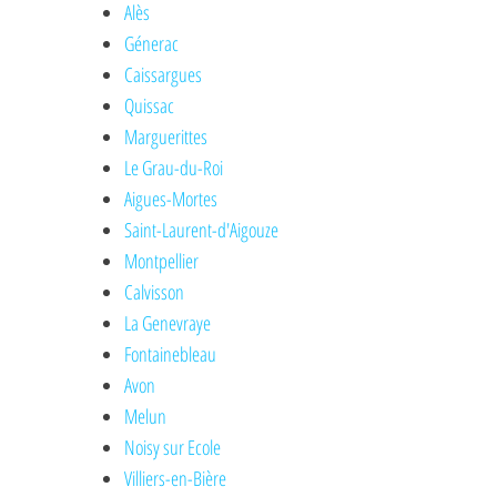
Alès
Génerac
Caissargues
Quissac
Marguerittes
Le Grau-du-Roi
Aigues-Mortes
Saint-Laurent-d'Aigouze
Montpellier
Calvisson
La Genevraye
Fontainebleau
Avon
Melun
Noisy sur Ecole
Villiers-en-Bière