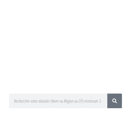
Annuaire du
Detailing
Trouvez un préparateur esthétique
auto / Detailer près de chez vous !
En utilisant le moteur de recherche
ci-dessous
En sélectionnant votre département
ou votre région