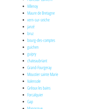
Villenoy
Maure de Bretagne
vern-sur-seiche
janzé
bruz
bourg-des-comptes
guichen
guipry
chateaubriant
Grand-Fourgeray
Moustier sainte Marie
Valensole
Gréoux les bains
Forcalquier
Gap
Manosque