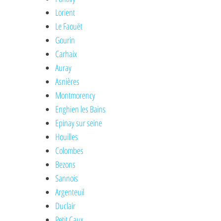
Lorient
Le Faouët
Gourin
Carhaix
Auray
Asnières
Montmorency
Enghien les Bains
Epinay sur seine
Houilles
Colombes
Bezons
Sannois
Argenteuil
Duclair
Petit Caux