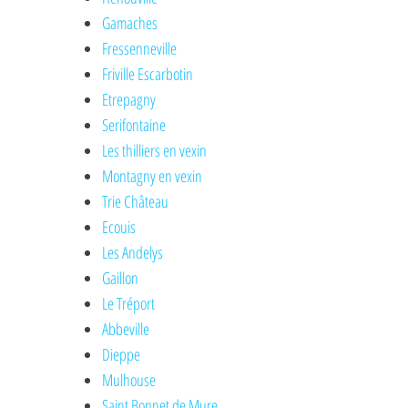
Gamaches
Fressenneville
Friville Escarbotin
Etrepagny
Serifontaine
Les thilliers en vexin
Montagny en vexin
Trie Château
Ecouis
Les Andelys
Gaillon
Le Tréport
Abbeville
Dieppe
Mulhouse
Saint Bonnet de Mure