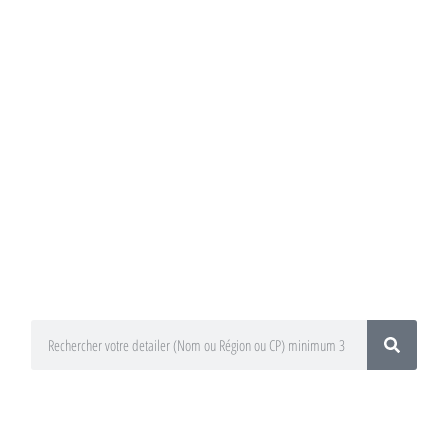
Annuaire du
Detailing
Trouvez un préparateur esthétique
auto / Detailer près de chez vous !
En utilisant le moteur de recherche
ci-dessous
En sélectionnant votre département
ou votre région