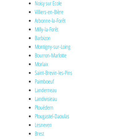
Noisy sur Ecole
Villiers-en-Bière
Arbonne-la-Forêt
Milly-la-Forêt
Barbizon
Montigny-sur-Loing
Bourron-Marlotte
Morlaix
Saint-Brevin-les-Pins
Paimboeuf
Landerneau
Landivisieau
Plouédern
Plougastel-Daoulas
Lesneven
Brest