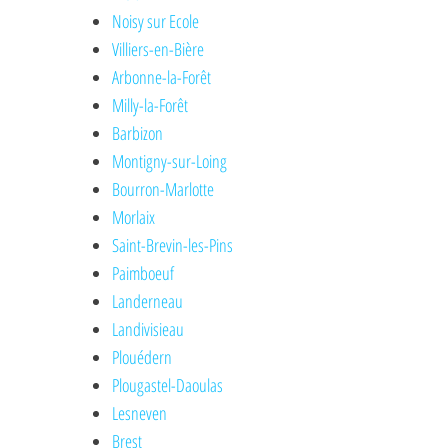
Noisy sur Ecole
Villiers-en-Bière
Arbonne-la-Forêt
Milly-la-Forêt
Barbizon
Montigny-sur-Loing
Bourron-Marlotte
Morlaix
Saint-Brevin-les-Pins
Paimboeuf
Landerneau
Landivisieau
Plouédern
Plougastel-Daoulas
Lesneven
Brest