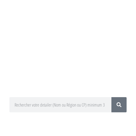
Annuaire du
Detailing
Trouvez un préparateur esthétique
auto / Detailer près de chez vous !
En utilisant le moteur de recherche
ci-dessous
En sélectionnant votre département
ou votre région