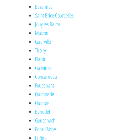
Bezannes
Saint Brice Courcelles
Jouy les Reims
Muizon
Guerville
Thoiry
Plaisir
Guilvinec
Concarneau
Fouesnant
Quimperlé
Quimper
Benodet
Gouesnach
Pont-l'Abbé
Epône