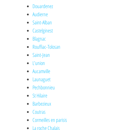
Douardenez
Audierne
Saint-Alban
Castelginest
Blagnac
Rouffiac-Tolosan
Saint-Jean
L’union
Aucamville
Launaguet
Pechbonnieu
St Hilaire
Barbezieux
Coutras
Cormeilles en parisis
La roche Chalais