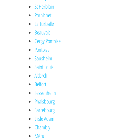
St Herblain
Pornichet
La Turballe
Beauvais
Cergy Pontoise
Pontoise
Sausheim
Saint Louis
Altkirch
Belfort
Fessenheim
Phalsbourg
Sarrebourg
L'isle Adam
Chambly
Méru