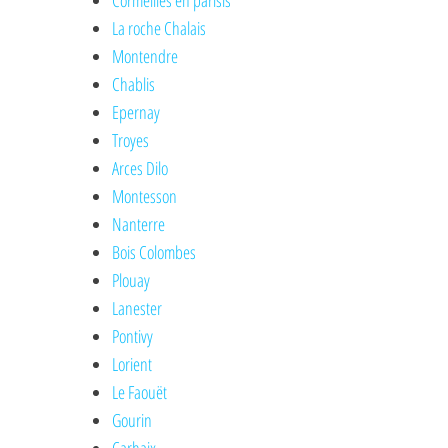
Cormeilles en parisis
La roche Chalais
Montendre
Chablis
Epernay
Troyes
Arces Dilo
Montesson
Nanterre
Bois Colombes
Plouay
Lanester
Pontivy
Lorient
Le Faouët
Gourin