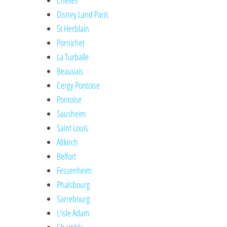
Chelles
Disney Land Paris
St Herblain
Pornichet
La Turballe
Beauvais
Cergy Pontoise
Pontoise
Sausheim
Saint Louis
Altkirch
Belfort
Fessenheim
Phalsbourg
Sarrebourg
L'isle Adam