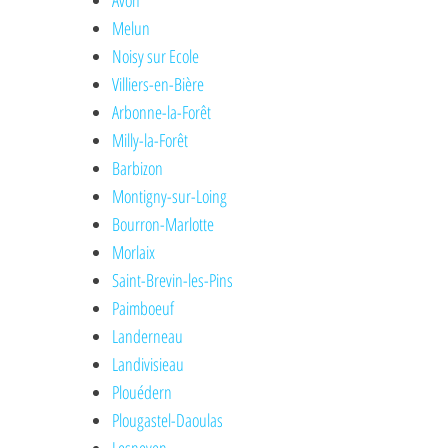
Avon
Melun
Noisy sur Ecole
Villiers-en-Bière
Arbonne-la-Forêt
Milly-la-Forêt
Barbizon
Montigny-sur-Loing
Bourron-Marlotte
Morlaix
Saint-Brevin-les-Pins
Paimboeuf
Landerneau
Landivisieau
Plouédern
Plougastel-Daoulas