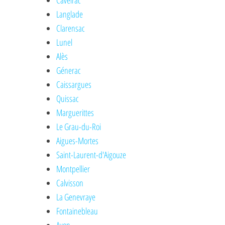
Caveirac
Langlade
Clarensac
Lunel
Alès
Génerac
Caissargues
Quissac
Marguerittes
Le Grau-du-Roi
Aigues-Mortes
Saint-Laurent-d'Aigouze
Montpellier
Calvisson
La Genevraye
Fontainebleau