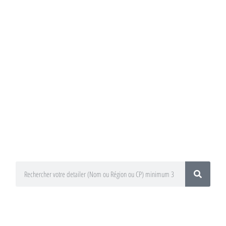
Annuaire du
Detailing
Trouvez un préparateur esthétique
auto / Detailer près de chez vous !
En utilisant le moteur de recherche
ci-dessous
En sélectionnant votre département
ou votre région