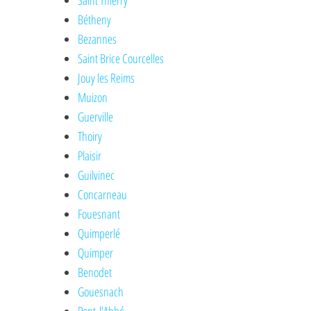
Saint Thierry
Bétheny
Bezannes
Saint Brice Courcelles
Jouy les Reims
Muizon
Guerville
Thoiry
Plaisir
Guilvinec
Concarneau
Fouesnant
Quimperlé
Quimper
Benodet
Gouesnach