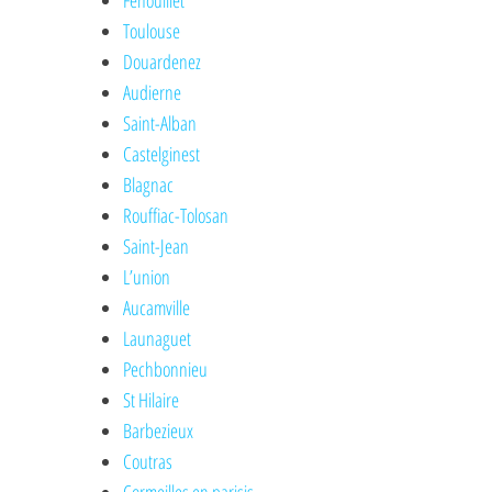
Fenouillet
Toulouse
Douardenez
Audierne
Saint-Alban
Castelginest
Blagnac
Rouffiac-Tolosan
Saint-Jean
L’union
Aucamville
Launaguet
Pechbonnieu
St Hilaire
Barbezieux
Coutras