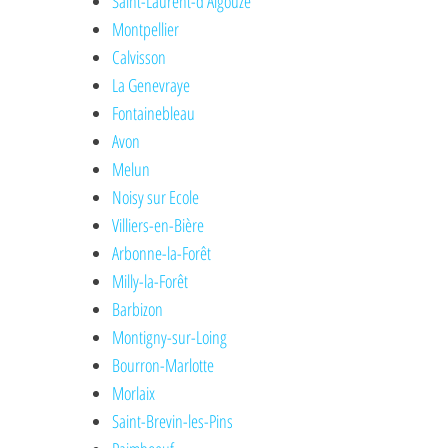
Saint-Laurent-d'Aigouze
Montpellier
Calvisson
La Genevraye
Fontainebleau
Avon
Melun
Noisy sur Ecole
Villiers-en-Bière
Arbonne-la-Forêt
Milly-la-Forêt
Barbizon
Montigny-sur-Loing
Bourron-Marlotte
Morlaix
Saint-Brevin-les-Pins