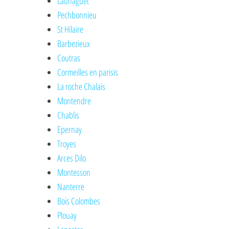
Launaguet
Pechbonnieu
St Hilaire
Barbezieux
Coutras
Cormeilles en parisis
La roche Chalais
Montendre
Chablis
Epernay
Troyes
Arces Dilo
Montesson
Nanterre
Bois Colombes
Plouay