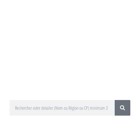
Annuaire du
Detailing
Trouvez un préparateur esthétique
auto / Detailer près de chez vous !
En utilisant le moteur de recherche
ci-dessous
En sélectionnant votre département
ou votre région