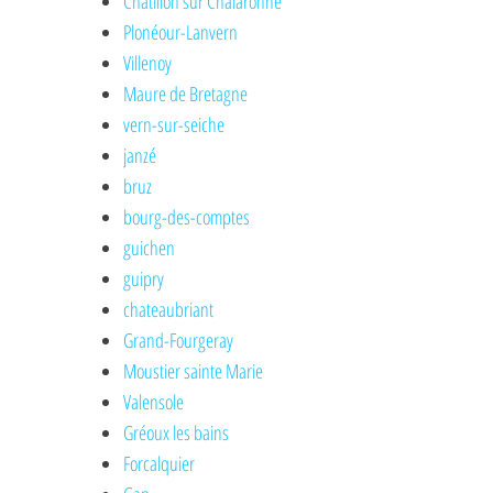
Châtillon sur Chalaronne
Plonéour-Lanvern
Villenoy
Maure de Bretagne
vern-sur-seiche
janzé
bruz
bourg-des-comptes
guichen
guipry
chateaubriant
Grand-Fourgeray
Moustier sainte Marie
Valensole
Gréoux les bains
Forcalquier