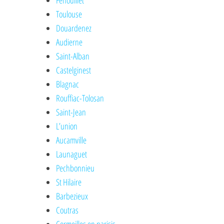
Fenouillet
Toulouse
Douardenez
Audierne
Saint-Alban
Castelginest
Blagnac
Rouffiac-Tolosan
Saint-Jean
L’union
Aucamville
Launaguet
Pechbonnieu
St Hilaire
Barbezieux
Coutras