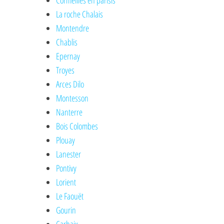
Cormeilles en parisis
La roche Chalais
Montendre
Chablis
Epernay
Troyes
Arces Dilo
Montesson
Nanterre
Bois Colombes
Plouay
Lanester
Pontivy
Lorient
Le Faouët
Gourin