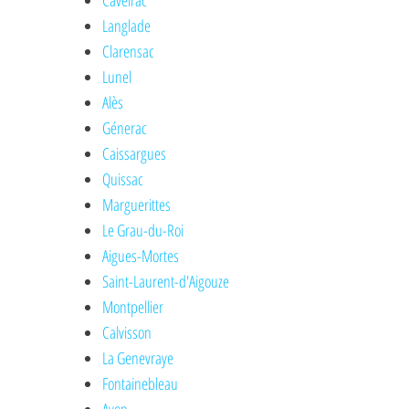
Caveirac
Langlade
Clarensac
Lunel
Alès
Génerac
Caissargues
Quissac
Marguerittes
Le Grau-du-Roi
Aigues-Mortes
Saint-Laurent-d'Aigouze
Montpellier
Calvisson
La Genevraye
Fontainebleau