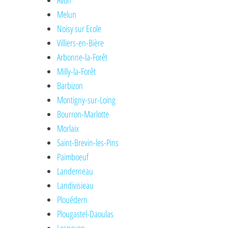
Avon
Melun
Noisy sur Ecole
Villiers-en-Bière
Arbonne-la-Forêt
Milly-la-Forêt
Barbizon
Montigny-sur-Loing
Bourron-Marlotte
Morlaix
Saint-Brevin-les-Pins
Paimboeuf
Landerneau
Landivisieau
Plouédern
Plougastel-Daoulas