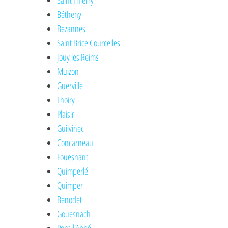
Saint Thierry
Bétheny
Bezannes
Saint Brice Courcelles
Jouy les Reims
Muizon
Guerville
Thoiry
Plaisir
Guilvinec
Concarneau
Fouesnant
Quimperlé
Quimper
Benodet
Gouesnach