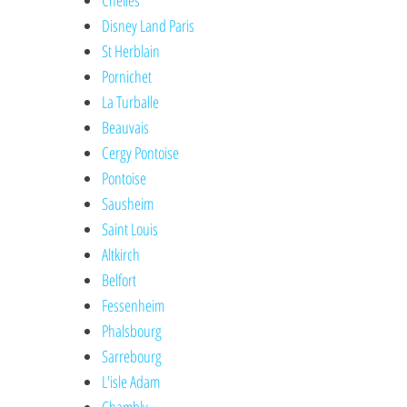
Chelles
Disney Land Paris
St Herblain
Pornichet
La Turballe
Beauvais
Cergy Pontoise
Pontoise
Sausheim
Saint Louis
Altkirch
Belfort
Fessenheim
Phalsbourg
Sarrebourg
L'isle Adam