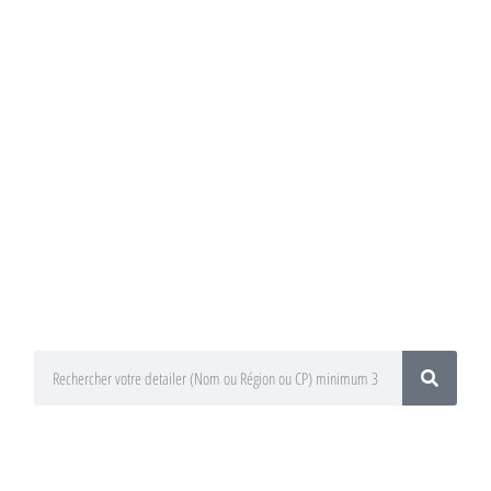
Annuaire du
Detailing
Trouvez un préparateur esthétique
auto / Detailer près de chez vous !
En utilisant le moteur de recherche
ci-dessous
En sélectionnant votre département
ou votre région