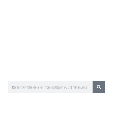
Annuaire du
Detailing
Trouvez un préparateur esthétique
auto / Detailer près de chez vous !
En utilisant le moteur de recherche
ci-dessous
En sélectionnant votre département
ou votre région