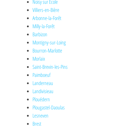
Noisy sur Ecole
Villiers-en-Bière
Arbonne-la-Forêt
Milly-la-Forêt
Barbizon
Montigny-sur-Loing
Bourron-Marlotte
Morlaix
Saint-Brevin-les-Pins
Paimboeuf
Landerneau
Landivisieau
Plouédern
Plougastel-Daoulas
Lesneven
Brest