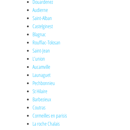
Douardenez
Audierne
Saint-Alban
Castelginest
Blagnac
Rouffiac-Tolosan
Saint-Jean
L’union
Aucamville
Launaguet
Pechbonnieu
St Hilaire
Barbezieux
Coutras
Cormeilles en parisis
La roche Chalais