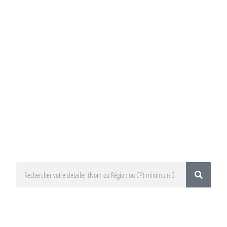
Annuaire du
Detailing
Trouvez un préparateur esthétique
auto / Detailer près de chez vous !
En utilisant le moteur de recherche
ci-dessous
En sélectionnant votre département
ou votre région