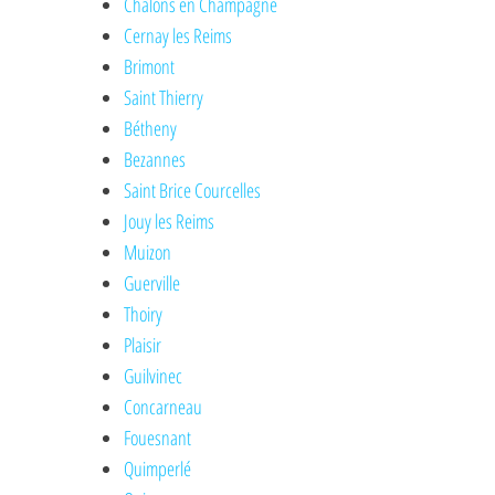
Châlons en Champagne
Cernay les Reims
Brimont
Saint Thierry
Bétheny
Bezannes
Saint Brice Courcelles
Jouy les Reims
Muizon
Guerville
Thoiry
Plaisir
Guilvinec
Concarneau
Fouesnant
Quimperlé