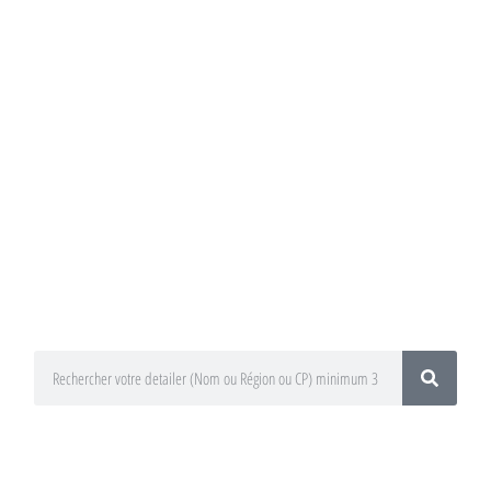
Annuaire du
Detailing
Trouvez un préparateur esthétique
auto / Detailer près de chez vous !
En utilisant le moteur de recherche
ci-dessous
En sélectionnant votre département
ou votre région