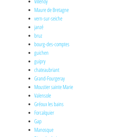
Villenoy
Maure de Bretagne
vern-sur-seiche
janzé
bruz
bourg-des-comptes
guichen
guipry
chateaubriant
Grand-Fourgeray
Moustier sainte Marie
Valensole
Gréoux les bains
Forcalquier
Gap
Manosque