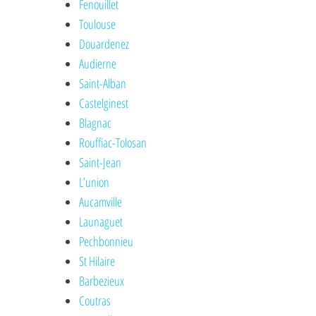
Fenouillet
Toulouse
Douardenez
Audierne
Saint-Alban
Castelginest
Blagnac
Rouffiac-Tolosan
Saint-Jean
L’union
Aucamville
Launaguet
Pechbonnieu
St Hilaire
Barbezieux
Coutras