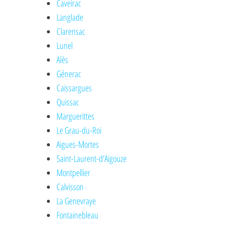
Caveirac
Langlade
Clarensac
Lunel
Alès
Génerac
Caissargues
Quissac
Marguerittes
Le Grau-du-Roi
Aigues-Mortes
Saint-Laurent-d'Aigouze
Montpellier
Calvisson
La Genevraye
Fontainebleau