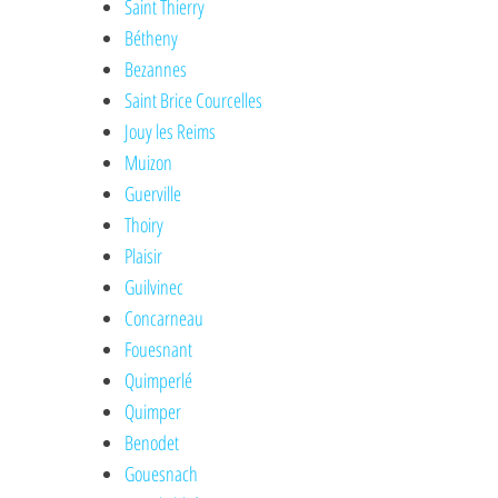
Saint Thierry
Bétheny
Bezannes
Saint Brice Courcelles
Jouy les Reims
Muizon
Guerville
Thoiry
Plaisir
Guilvinec
Concarneau
Fouesnant
Quimperlé
Quimper
Benodet
Gouesnach