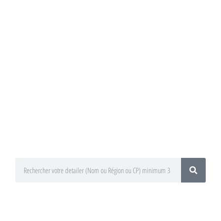
Annuaire du
Detailing
Trouvez un préparateur esthétique
auto / Detailer près de chez vous !
En utilisant le moteur de recherche
ci-dessous
En sélectionnant votre département
ou votre région