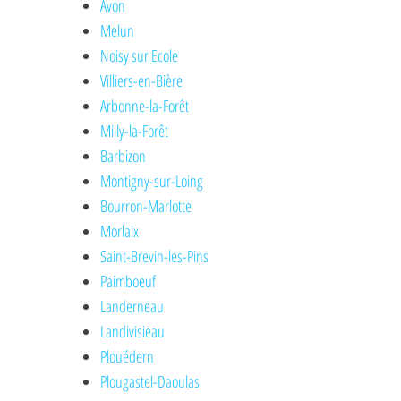
Avon
Melun
Noisy sur Ecole
Villiers-en-Bière
Arbonne-la-Forêt
Milly-la-Forêt
Barbizon
Montigny-sur-Loing
Bourron-Marlotte
Morlaix
Saint-Brevin-les-Pins
Paimboeuf
Landerneau
Landivisieau
Plouédern
Plougastel-Daoulas