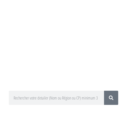
Annuaire du
Detailing
Trouvez un préparateur esthétique
auto / Detailer près de chez vous !
En utilisant le moteur de recherche
ci-dessous
En sélectionnant votre département
ou votre région