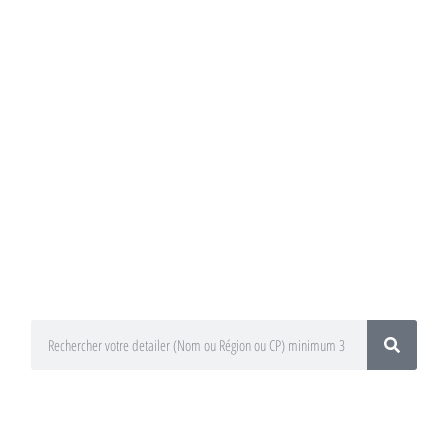
Annuaire du
Detailing
Trouvez un préparateur esthétique
auto / Detailer près de chez vous !
En utilisant le moteur de recherche
ci-dessous
En sélectionnant votre département
ou votre région