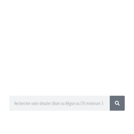
Annuaire du
Detailing
Trouvez un préparateur esthétique
auto / Detailer près de chez vous !
En utilisant le moteur de recherche
ci-dessous
En sélectionnant votre département
ou votre région