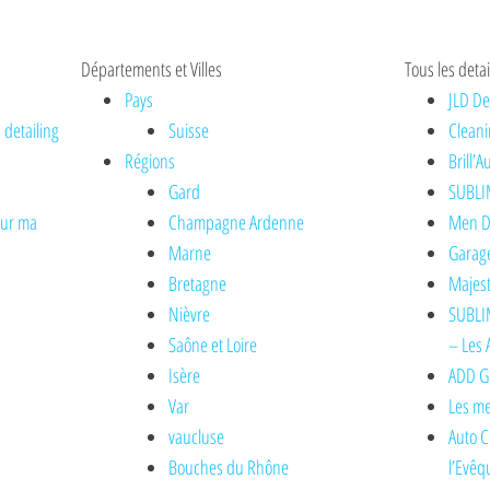
Départements et Villes
Tous les detai
Pays
JLD De
 detailing
Suisse
Cleani
Régions
Brill’
Gard
SUBLI
sur ma
Champagne Ardenne
Men De
Marne
Garage
Bretagne
Majest
Nièvre
SUBLIM
Saône et Loire
– Les 
Isère
ADD Gl
Var
Les me
vaucluse
Auto C
Bouches du Rhône
l’Evêq