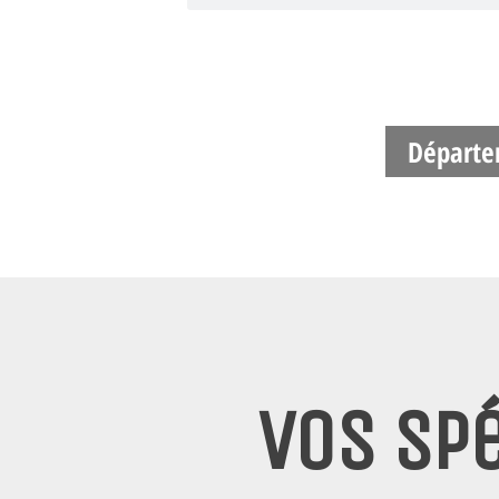
En sél
Départe
Vos spé