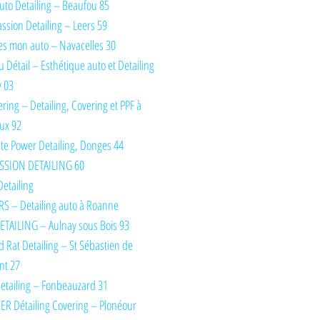
uto Detailing – Beaufou 85
ssion Detailing – Leers 59
es mon auto – Navacelles 30
du Détail – Esthétique auto et Detailing
y 03
ring – Detailing, Covering et PPF à
ux 92
te Power Detailing, Donges 44
SSION DETAILING 60
Detailing
S – Detailing auto à Roanne
TAILING – Aulnay sous Bois 93
d Rat Detailing – St Sébastien de
nt 27
etailing – Fonbeauzard 31
IER Détailing Covering – Plonéour