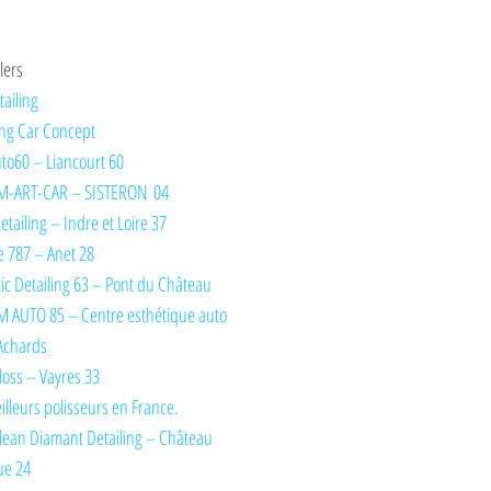
lers
tailing
ng Car Concept
Auto60 – Liancourt 60
M-ART-CAR – SISTERON 04
tailing – Indre et Loire 37
 787 – Anet 28
ic Detailing 63 – Pont du Château
 AUTO 85 – Centre esthétique auto
Achards
oss – Vayres 33
illeurs polisseurs en France.
lean Diamant Detailing – Château
ue 24