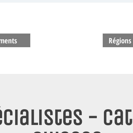
ectionnant votre département ou votre
ments
Régions
cialistes - Cat