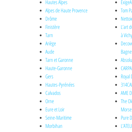
Hautes Alpes
ExigeA
Alpes de Haute Provence
Tom Pa
Drôme
Nettoi
Finistère
L’art 
Tarn
à Vich
Ariège
Decove
Aude
Bagne
Tarn et Garonne
Absolu
Haute-Garonne
CARPA
Gers
Royal 
Hautes-Pyrénées
314CAR
Calvados
AME DE
Orne
The Ol
Eure et Loir
Morse
Seine-Maritime
Pure D
Morbihan
L’ATEL