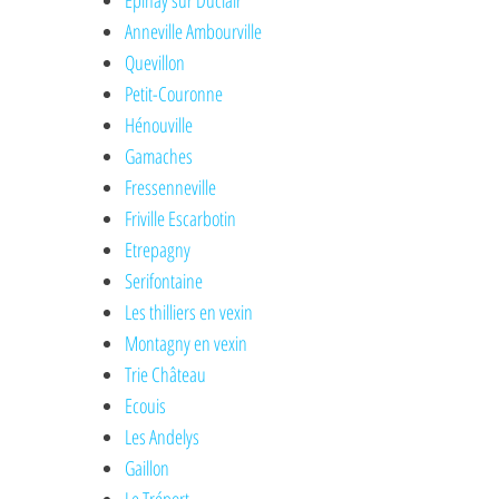
Epinay sur Duclair
Anneville Ambourville
Quevillon
Petit-Couronne
Hénouville
Gamaches
Fressenneville
Friville Escarbotin
Etrepagny
Serifontaine
Les thilliers en vexin
Montagny en vexin
Trie Château
Ecouis
Les Andelys
Gaillon