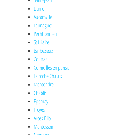
Saint-Jean
L’union
Aucamville
Launaguet
Pechbonnieu
St Hilaire
Barbezieux
Coutras
Cormeilles en parisis
La roche Chalais
Montendre
Chablis
Epernay
Troyes
Arces Dilo
Montesson