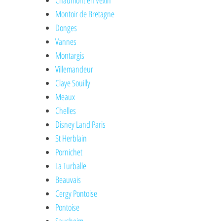
Chaumont en Vexin
Montoir de Bretagne
Donges
Vannes
Montargis
Villemandeur
Claye Souilly
Meaux
Chelles
Disney Land Paris
St Herblain
Pornichet
La Turballe
Beauvais
Cergy Pontoise
Pontoise