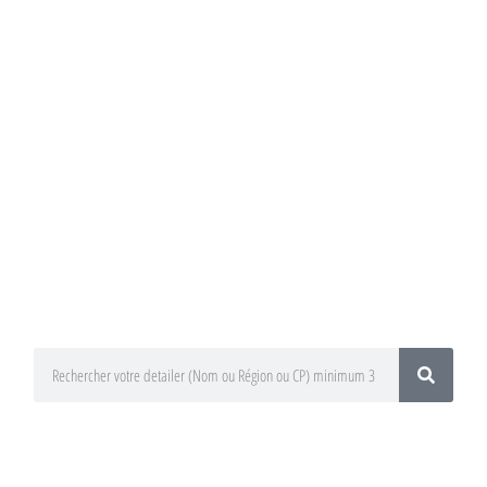
Annuaire du
Detailing
Trouvez un préparateur esthétique
auto / Detailer près de chez vous !
En utilisant le moteur de recherche
ci-dessous
En sélectionnant votre département
ou votre région