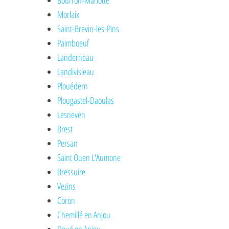
Bourron-Marlotte
Morlaix
Saint-Brevin-les-Pins
Paimboeuf
Landerneau
Landivisieau
Plouédern
Plougastel-Daoulas
Lesneven
Brest
Persan
Saint Ouen L'Aumone
Bressuire
Vezins
Coron
Chemillé en Anjou