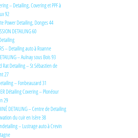
ring – Detailing, Covering et PPF à
ux 92
te Power Detailing, Donges 44
SSION DETAILING 60
Detailing
S – Detailing auto à Roanne
TAILING – Aulnay sous Bois 93
d Rat Detailing – St Sébastien de
nt 27
etailing – Fonbeauzard 31
IER Détailing Covering – Plonéour
rn 29
INÉ DETAILING – Centre de Detailing
ovation du cuir en Isère 38
detailing – Lustrage auto à Crevin
etagne