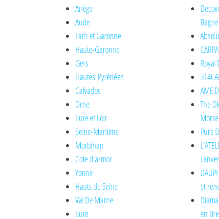
Ariège
Decove
Aude
Bagne
Tarn et Garonne
Absolu
Haute-Garonne
CARPA
Gers
Royal 
Hautes-Pyrénées
314CAR
Calvados
AME DE
Orne
The Ol
Eure et Loir
Morse
Seine-Maritime
Pure D
Morbihan
L’ATEL
Cote d'armor
Lanve
Yonne
DAUPH
Hauts de Seine
et rén
Val De Marne
Diaman
Eure
en Br