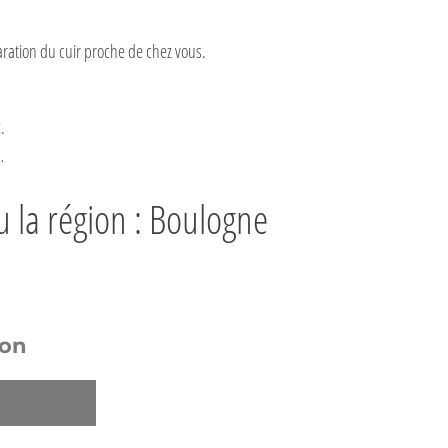
aration du cuir proche de chez vous.
.
…
u la région : Boulogne
ion