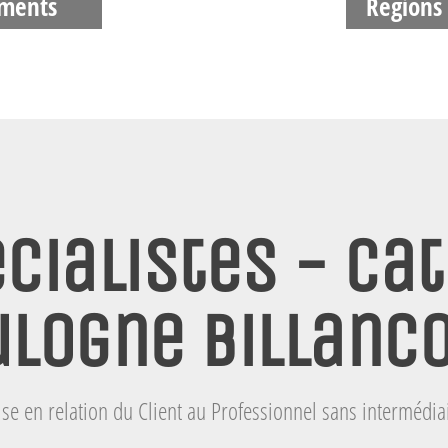
ments
Régions
cialistes - Cat
logne Billanc
se en relation du Client au Professionnel sans intermédia