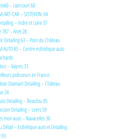
Auto60 – Liancourt 60
M-ART-CAR – SISTERON 04
tailing – Indre et Loire 37
 787 – Anet 28
ic Detailing 63 – Pont du Château
 AUTO 85 – Centre esthétique auto
Achards
oss – Vayres 33
illeurs polisseurs en France.
lean Diamant Detailing – Château
ue 24
uto Detailing – Beaufou 85
ssion Detailing – Leers 59
es mon auto – Navacelles 30
du Détail – Esthétique auto et Detailing
y 03