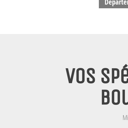
Départe
Vos spé
Bou
Mi