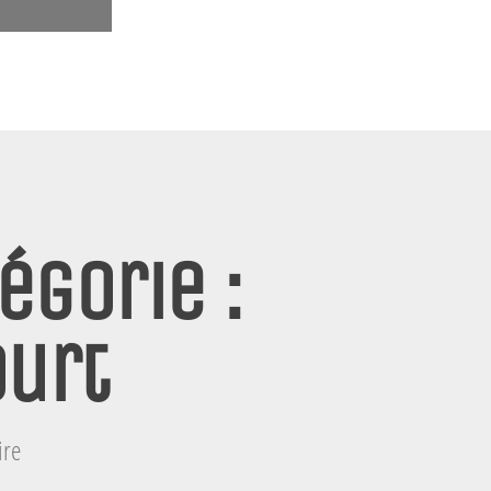
égorie :
ourt
ire