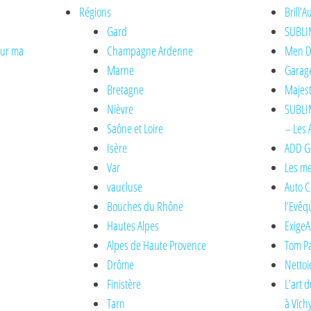
Régions
Brill’
Gard
SUBLI
sur ma
Champagne Ardenne
Men De
Marne
Garage
Bretagne
Majest
Nièvre
SUBLIM
Saône et Loire
– Les 
Isère
ADD Gl
Var
Les me
vaucluse
Auto C
Bouches du Rhône
l’Evêq
Hautes Alpes
ExigeA
Alpes de Haute Provence
Tom Pa
Drôme
Nettoi
Finistère
L’art 
Tarn
à Vich