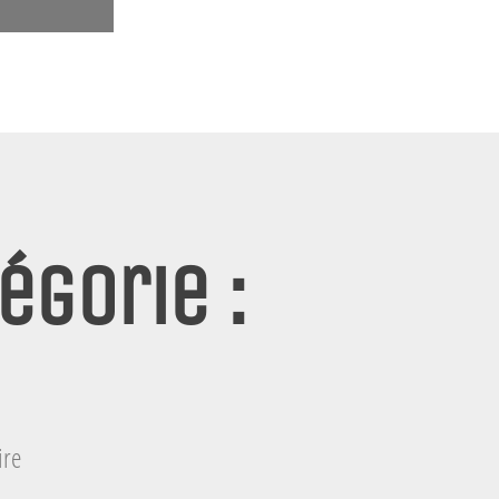
égorie :
ire