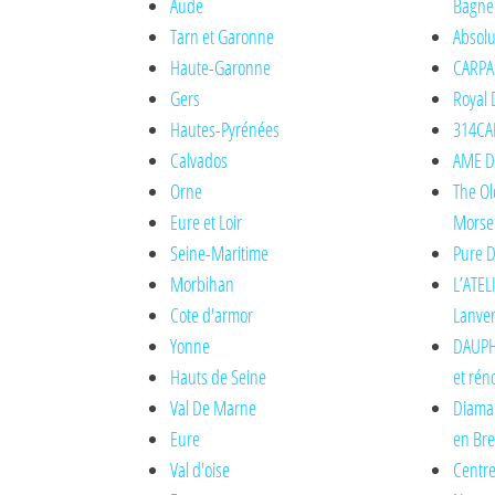
Aude
Bagne
Tarn et Garonne
Absolu
Haute-Garonne
CARPA
Gers
Royal 
Hautes-Pyrénées
314CAR
Calvados
AME DE
Orne
The Ol
Eure et Loir
Morse
Seine-Maritime
Pure D
Morbihan
L’ATEL
Cote d'armor
Lanve
Yonne
DAUPH
Hauts de Seine
et rén
Val De Marne
Diaman
Eure
en Br
Val d'oise
Centre