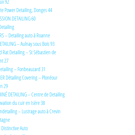
ux 92
te Power Detailing, Donges 44
SSION DETAILING 60
Detailing
S – Detailing auto à Roanne
TAILING – Aulnay sous Bois 93
d Rat Detailing – St Sébastien de
nt 27
etailing – Fonbeauzard 31
IER Détailing Covering – Plonéour
rn 29
INÉ DETAILING – Centre de Detailing
ovation du cuir en Isère 38
detailing – Lustrage auto à Crevin
etagne
 Distinctive Auto