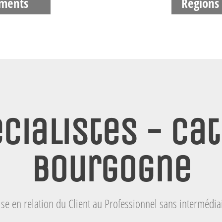
ments
Régions
cialistes - Cat
Bourgogne
se en relation du Client au Professionnel sans intermédia