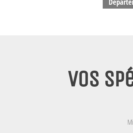
Départe
Vos spé
Mi