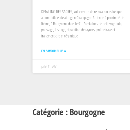
DETAILING DES SACRES, votre centre de rénovation esthétique
automobile et detailing en Champagne Ardenne à proximité de
Reims, à Bourgogne dans le 51. Prestations de nettoyage auto,
polissage, lustrage, réparation de rayures, polilustrage et
traitement cire et céramique
EN SAVOIR PLUS »
juillet 11, 2021
Catégorie : Bourgogne