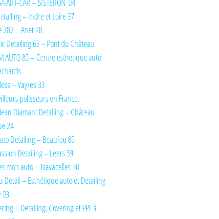
M-ART-CAR – SISTERON 04
tailing – Indre et Loire 37
 787 – Anet 28
ic Detailing 63 – Pont du Château
 AUTO 85 – Centre esthétique auto
Achards
oss – Vayres 33
illeurs polisseurs en France.
lean Diamant Detailing – Château
ue 24
uto Detailing – Beaufou 85
ssion Detailing – Leers 59
es mon auto – Navacelles 30
du Détail – Esthétique auto et Detailing
y 03
ring – Detailing, Covering et PPF à