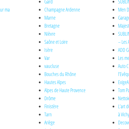
Gard
SUBLI
sur ma
Champagne Ardenne
Men De
Marne
Garage
Bretagne
Majest
Nièvre
SUBLIM
Saône et Loire
– Les 
Isère
ADD Gl
Var
Les me
vaucluse
Auto C
Bouches du Rhône
l’Evêq
Hautes Alpes
ExigeA
Alpes de Haute Provence
Tom Pa
Drôme
Nettoi
Finistère
L’art 
Tarn
à Vich
Ariège
Decove