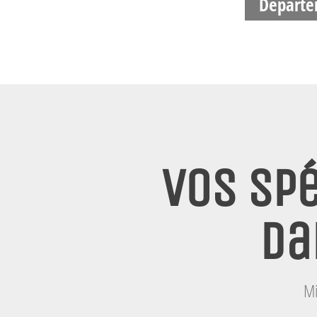
Départe
Vos spé
Da
Mi