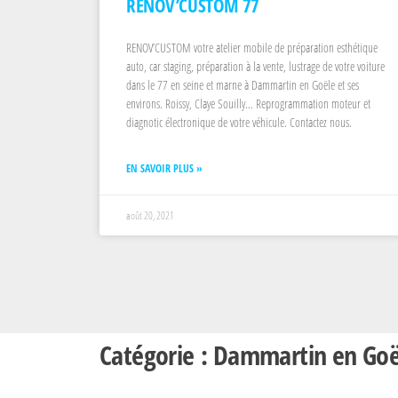
RENOV’CUSTOM 77
RENOV’CUSTOM votre atelier mobile de préparation esthétique
auto, car staging, préparation à la vente, lustrage de votre voiture
dans le 77 en seine et marne à Dammartin en Goële et ses
environs. Roissy, Claye Souilly… Reprogrammation moteur et
diagnotic électronique de votre véhicule. Contactez nous.
EN SAVOIR PLUS »
août 20, 2021
Catégorie : Dammartin en Goë