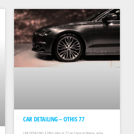
CAR DETAILING – OTHIS 77
CAR DETAILING à Othis dans le 77 en Seine et Marne, votre