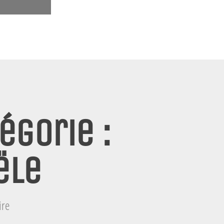
égorie :
ële
ire