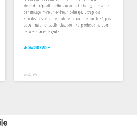
atelier de préparation esthétique auto et detailing : prestations
de nettoyage intérieur, extérieur, polissage, lustrage des
véhicules, pose de cire et traitement céramique dans le 77, près
de Dammartin en Goëlle, Claye Souilly et proche de l’aéroport
de roissy charles de gaulle.
EN SAVOIR PLUS »
juin 22, 2021
le