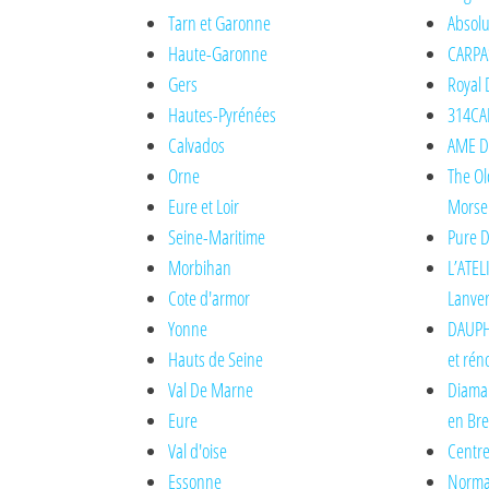
Tarn et Garonne
Absolu
Haute-Garonne
CARPA
Gers
Royal 
Hautes-Pyrénées
314CAR
Calvados
AME DE
Orne
The Ol
Eure et Loir
Morse
Seine-Maritime
Pure D
Morbihan
L’ATEL
Cote d'armor
Lanve
Yonne
DAUPH
Hauts de Seine
et rén
Val De Marne
Diaman
Eure
en Br
Val d'oise
Centre
Essonne
Norma