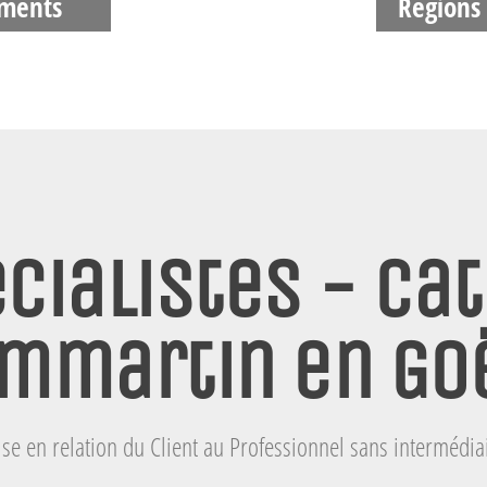
ments
Régions
cialistes - Cat
mmartin en Go
se en relation du Client au Professionnel sans intermédia