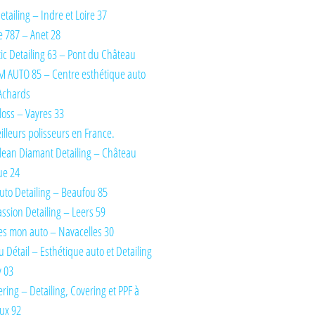
tailing – Indre et Loire 37
 787 – Anet 28
ic Detailing 63 – Pont du Château
 AUTO 85 – Centre esthétique auto
Achards
oss – Vayres 33
illeurs polisseurs en France.
lean Diamant Detailing – Château
ue 24
uto Detailing – Beaufou 85
ssion Detailing – Leers 59
es mon auto – Navacelles 30
du Détail – Esthétique auto et Detailing
y 03
ring – Detailing, Covering et PPF à
ux 92