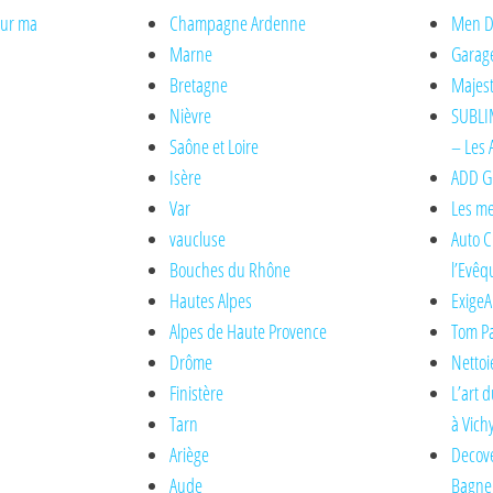
sur ma
Champagne Ardenne
Men De
Marne
Garage
Bretagne
Majest
Nièvre
SUBLIM
Saône et Loire
– Les 
Isère
ADD Gl
Var
Les me
vaucluse
Auto C
Bouches du Rhône
l’Evêq
Hautes Alpes
ExigeA
Alpes de Haute Provence
Tom Pa
Drôme
Nettoi
Finistère
L’art 
Tarn
à Vich
Ariège
Decove
Aude
Bagne