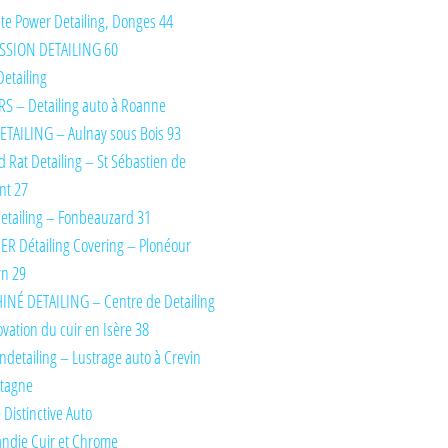
te Power Detailing, Donges 44
SSION DETAILING 60
Detailing
S – Detailing auto à Roanne
TAILING – Aulnay sous Bois 93
d Rat Detailing – St Sébastien de
nt 27
etailing – Fonbeauzard 31
IER Détailing Covering – Plonéour
rn 29
INÉ DETAILING – Centre de Detailing
ovation du cuir en Isère 38
detailing – Lustrage auto à Crevin
etagne
 Distinctive Auto
ndie Cuir et Chrome