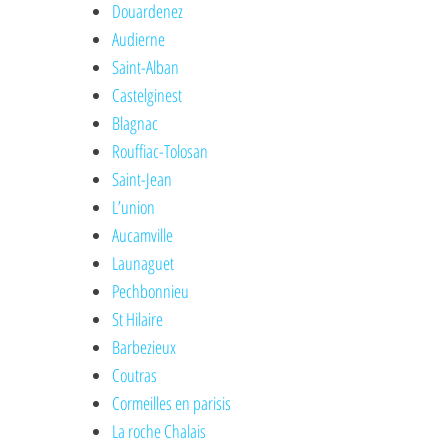
Douardenez
Audierne
Saint-Alban
Castelginest
Blagnac
Rouffiac-Tolosan
Saint-Jean
L’union
Aucamville
Launaguet
Pechbonnieu
St Hilaire
Barbezieux
Coutras
Cormeilles en parisis
La roche Chalais