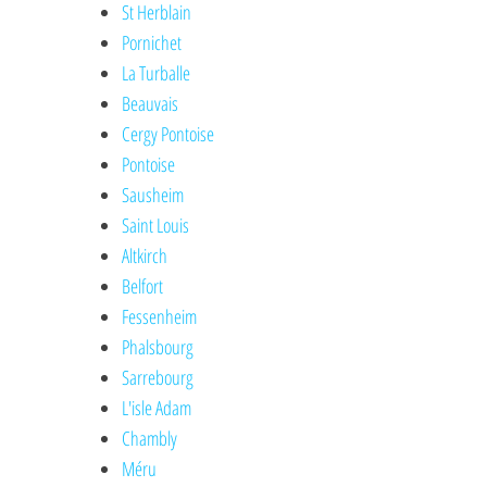
St Herblain
Pornichet
La Turballe
Beauvais
Cergy Pontoise
Pontoise
Sausheim
Saint Louis
Altkirch
Belfort
Fessenheim
Phalsbourg
Sarrebourg
L'isle Adam
Chambly
Méru