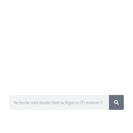
Annuaire du
Detailing
Trouvez un préparateur esthétique
auto / Detailer près de chez vous !
En utilisant le moteur de recherche
ci-dessous
En sélectionnant votre département
ou votre région