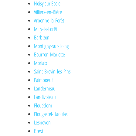
Noisy sur Ecole
Villiers-en-Bière
Arbonne-la-Forêt
Milly-la-Forêt
Barbizon
Montigny-sur-Loing
Bourron-Marlotte
Morlaix
Saint-Brevin-les-Pins
Paimboeuf
Landerneau
Landivisieau
Plouédern
Plougastel-Daoulas
Lesneven
Brest