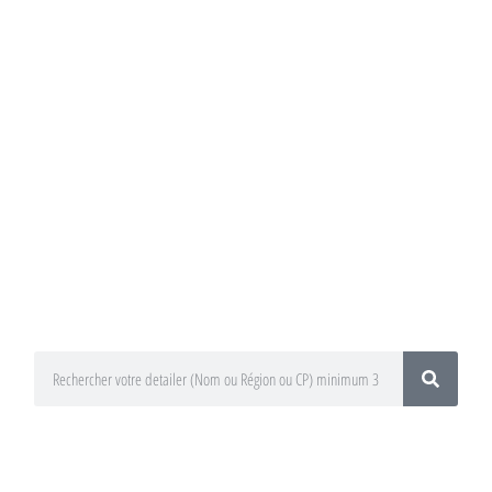
Annuaire du
Detailing
Trouvez un préparateur esthétique
auto / Detailer près de chez vous !
En utilisant le moteur de recherche
ci-dessous
En sélectionnant votre département
ou votre région