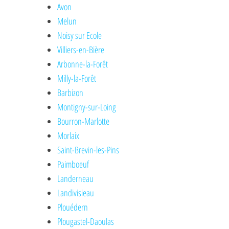
Avon
Melun
Noisy sur Ecole
Villiers-en-Bière
Arbonne-la-Forêt
Milly-la-Forêt
Barbizon
Montigny-sur-Loing
Bourron-Marlotte
Morlaix
Saint-Brevin-les-Pins
Paimboeuf
Landerneau
Landivisieau
Plouédern
Plougastel-Daoulas