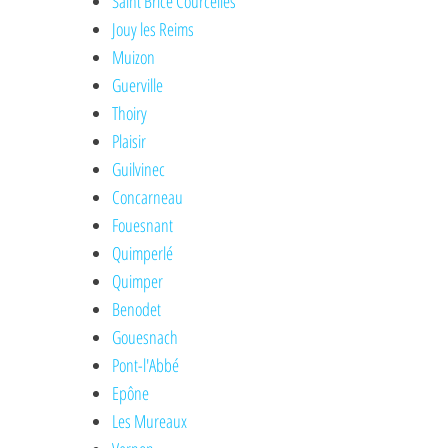
Saint Brice Courcelles
Jouy les Reims
Muizon
Guerville
Thoiry
Plaisir
Guilvinec
Concarneau
Fouesnant
Quimperlé
Quimper
Benodet
Gouesnach
Pont-l'Abbé
Epône
Les Mureaux