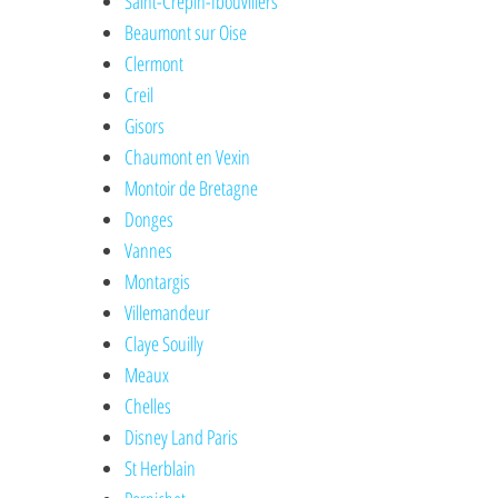
Saint-Crépin-Ibouvillers
Beaumont sur Oise
Clermont
Creil
Gisors
Chaumont en Vexin
Montoir de Bretagne
Donges
Vannes
Montargis
Villemandeur
Claye Souilly
Meaux
Chelles
Disney Land Paris
St Herblain