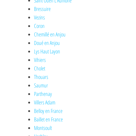
Saint Ouen L'Aumone
Bressuire
Vezins
Coron
Chemillé en Anjou
Doué en Anjou
Lys Haut Layon
Vihiers
Cholet
Thouars
Saumur
Parthenay
Villers Adam
Belloy en France
Baillet en France
Montsoult