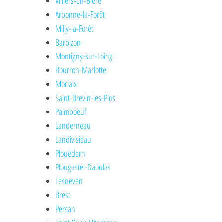
Villiers-en-Bière
Arbonne-la-Forêt
Milly-la-Forêt
Barbizon
Montigny-sur-Loing
Bourron-Marlotte
Morlaix
Saint-Brevin-les-Pins
Paimboeuf
Landerneau
Landivisieau
Plouédern
Plougastel-Daoulas
Lesneven
Brest
Persan