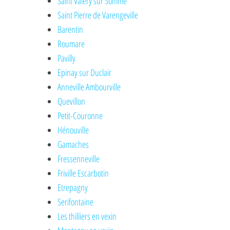
Saint Valéry sur Somme
Saint Pierre de Varengeville
Barentin
Roumare
Pavilly
Epinay sur Duclair
Anneville Ambourville
Quevillon
Petit-Couronne
Hénouville
Gamaches
Fressenneville
Friville Escarbotin
Etrepagny
Serifontaine
Les thilliers en vexin