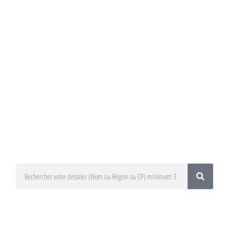
Annuaire du
Detailing
Trouvez un préparateur esthétique
auto / Detailer près de chez vous !
En utilisant le moteur de recherche
ci-dessous
En sélectionnant votre département
ou votre région