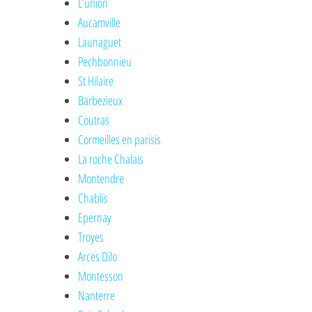
L’union
Aucamville
Launaguet
Pechbonnieu
St Hilaire
Barbezieux
Coutras
Cormeilles en parisis
La roche Chalais
Montendre
Chablis
Epernay
Troyes
Arces Dilo
Montesson
Nanterre