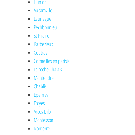
L’union
Aucamville
Launaguet
Pechbonnieu
St Hilaire
Barbezieux
Coutras
Cormeilles en parisis
La roche Chalais
Montendre
Chablis
Epernay
Troyes
Arces Dilo
Montesson
Nanterre