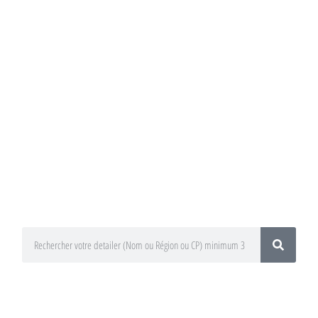
Annuaire du
Detailing
Trouvez un préparateur esthétique
auto / Detailer près de chez vous !
En utilisant le moteur de recherche
ci-dessous
En sélectionnant votre département
ou votre région