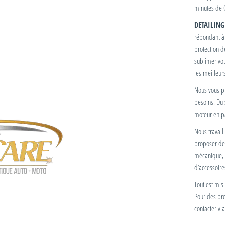
minutes de C
DETAILING
répondant à 
protection d
sublimer votr
les meilleur
Nous vous p
besoins. Du 
moteur en pa
Nous travail
proposer des
mécanique, p
d’accessoire
Tout est mis
Pour des pre
contacter vi