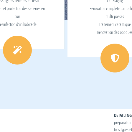
essing des selleries en tissu
Car Staging
en et protection des selleries en
Rénovation complète par pol
cuir
multi-passes
ésinfection d’un habitacle
Traitement céramique
Rénovation des optique
DETAILING
préparation 
tous types e