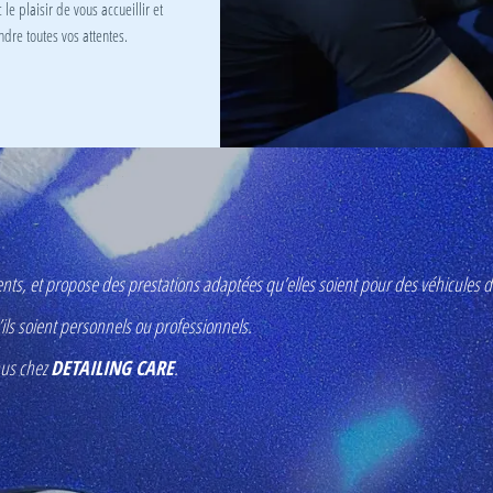
le plaisir de vous accueillir et
re toutes vos attentes.
ents, et propose des prestations adaptées qu’elles soient pour des véhicules d
ls soient personnels ou professionnels.
enus chez
DETAILING CARE
.