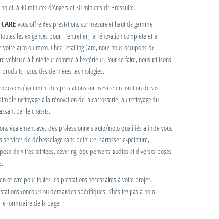
holet, à 40 minutes d’Angers et 30 minutes de Bressuire.
 CARE
vous offre des prestations sur mesure et haut de gamme
toutes les exigences pour : l’entretien, la rénovation complète et la
e votre auto ou moto. Chez Detailing Care, nous nous occupons de
e véhicule à l’intérieur comme à l’extérieur. Pour se faire, nous utilisons
s produits, issus des dernières technologies.
roposons également des prestations sur mesure en fonction de vos
simple nettoyage à la rénovation de la carrosserie, au nettoyage du
ssant par le châssis.
lons également avec des professionnels auto/moto qualifiés afin de vous
 services de débosselage sans peinture, carrosserie-peinture,
ose de vitres teintées, covering, équipements audios et diverses poses
s.
 en œuvre pour toutes les prestations nécessaires à votre projet.
stations concours ou demandes spécifiques, n’hésitez pas à nous
a le formulaire de la page.