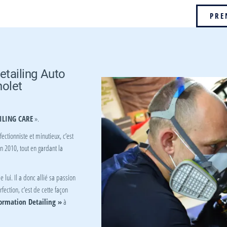
PRE
etailing Auto
holet
ILING CARE
».
ctionniste et minutieux, c’est
n 2010, tout en gardant la
 lui. Il a donc allié sa passion
fection, c’est de cette façon
ormation Detailing »
à